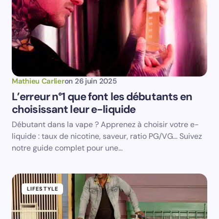
Prévenez-moi de tous les nouveaux articles par e-
mail.
Votre adresse e-mail ne sera pas publiée.
Les
champs obligatoires sont indiqués avec
*
Name *
Mathieu Carlier
on
26 juin 2025
L’erreur n°1 que font les débutants en
choisissant leur e-liquide
Email *
Débutant dans la vape ? Apprenez à choisir votre e-
liquide : taux de nicotine, saveur, ratio PG/VG... Suivez
Your Comment *
notre guide complet pour une…
LIFESTYLE
Save my name and email in this browser for the