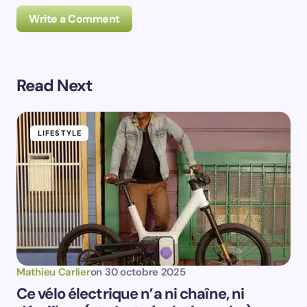
Write a Comment
Read Next
Prévenez-moi de tous les nouveaux commentaires par
e-mail.
LIFESTYLE
Prévenez-moi de tous les nouveaux articles par e-
mail.
Votre adresse e-mail ne sera pas publiée.
Les
champs obligatoires sont indiqués avec
*
Name *
Mathieu Carlier
on
30 octobre 2025
Ce vélo électrique n’a ni chaîne, ni