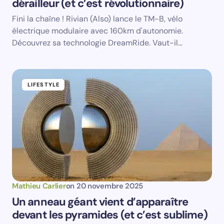
dérailleur (et c’est révolutionnaire)
Email *
Fini la chaîne ! Rivian (Also) lance le TM-B, vélo
électrique modulaire avec 160km d'autonomie.
Your Comment *
Découvrez sa technologie DreamRide. Vaut-il…
LIFESTYLE
Save my name and email in this browser for the
next time I comment.
Submit Comment
Mathieu Carlier
on
20 novembre 2025
Un anneau géant vient d’apparaître
devant les pyramides (et c’est sublime)