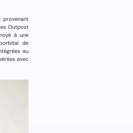
s provenant
ites Outpost
rnoyé à une
borbital de
ntégrées au
upérées avec