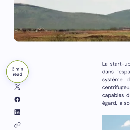
La start-u
3 min
dans l’esp
read
système d
centrifugeu
capables d
égard, la s