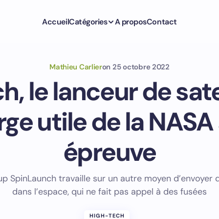
Accueil
Catégories
A propos
Contact
Mathieu Carlier
on
25 octobre 2022
, le lanceur de sate
rge utile de la NASA
épreuve
up SpinLaunch travaille sur un autre moyen d’envoyer 
dans l’espace, qui ne fait pas appel à des fusées
HIGH-TECH