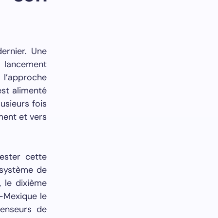
ernier. Une
 lancement
l’approche
est alimenté
usieurs fois
ment et vers
ester cette
e système de
 le dixième
u-Mexique le
fenseurs de