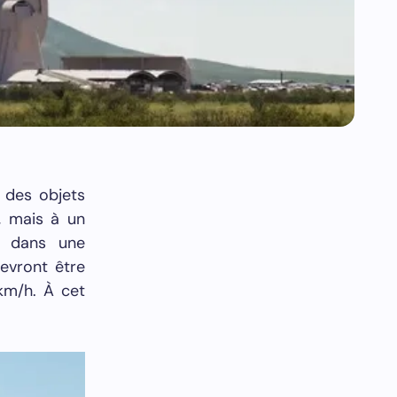
 des objets
, mais à un
s dans une
devront être
km/h. À cet