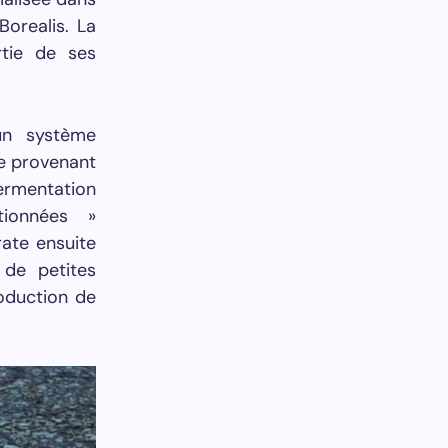
Borealis. La
rtie de ses
un système
e provenant
ermentation
tionnées »
rate ensuite
 de petites
roduction de