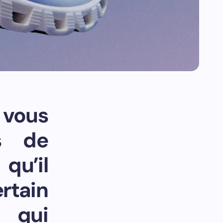
 vous
es de
qu’il
rtain
 qui