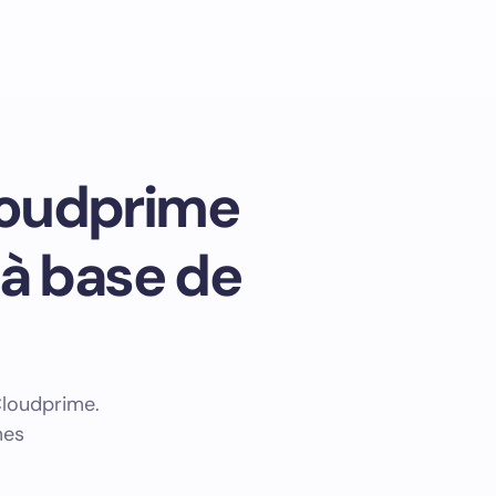
loudprime
à base de
Cloudprime.
mes