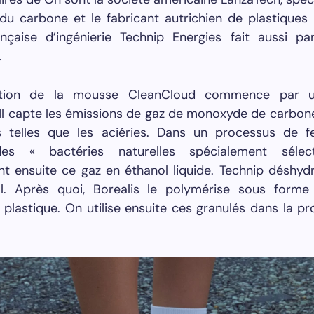
du carbone et le fabricant autrichien de plastiques 
ançaise d’ingénierie Technip Energies fait aussi pa
.
tion de la mousse CleanCloud commence par 
 Il capte les émissions de gaz de monoxyde de carbon
 telles que les aciéries. Dans un processus de f
des « bactéries naturelles spécialement sélec
t ensuite ce gaz en éthanol liquide. Technip déshyd
l. Après quoi, Borealis le polymérise sous forme
e plastique. On utilise ensuite ces granulés dans la p