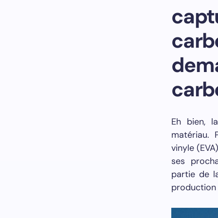
cap
carb
dema
carb
Eh bien, l
matériau. 
vinyle (EVA
ses proch
partie de 
production