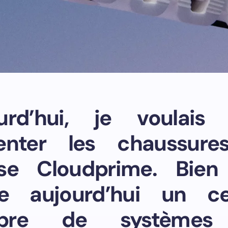
urd’hui, je voulais
enter les chaussur
se Cloudprime. Bien 
te aujourd’hui un ce
bre de systèmes