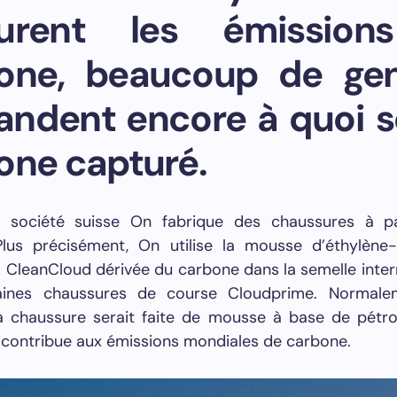
turent les émission
one, beaucoup de ge
ndent encore à quoi se
one capturé.
a société suisse On fabrique des chaussures à p
Plus précisément, On utilise la mousse d’éthylène
) CleanCloud dérivée du carbone dans la semelle inte
aines chaussures de course Cloudprime. Normalem
la chaussure serait faite de mousse à base de pétrol
 contribue aux émissions mondiales de carbone.