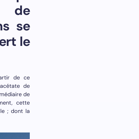
s de
ns se
rt le
artir de ce
-acétate de
rmédiaire de
ent, cette
e ; dont la