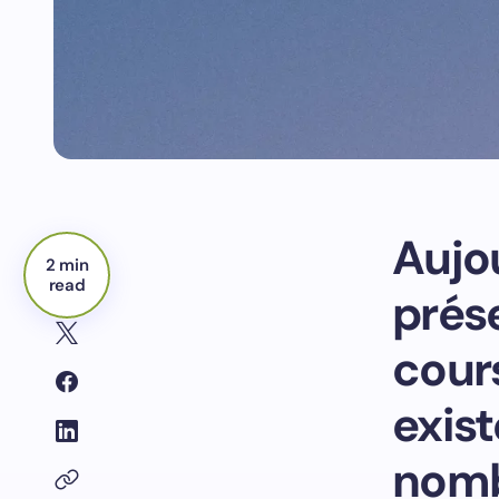
Aujo
2 min
read
prés
cour
exis
nom