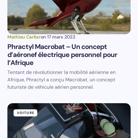
Votre adresse e-mail ne sera pas publiée.
Les
champs obligatoires sont indiqués avec
*
Name *
Mathieu Carlier
on
17 mars 2022
Phractyl Macrobat – Un concept
d’aéronef électrique personnel pour
Email *
l’Afrique
Tentant de révolutionner la mobilité aérienne en
Your Comment *
Afrique, Phractyl a conçu Macrobat, un concept
futuriste de véhicule aérien personnel.
VOITURE
Save my name and email in this browser for the
next time I comment.