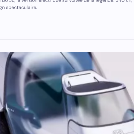
rbo 3E, la version électrique survoltée de la légende. 540 ch,
gn spectaculaire.