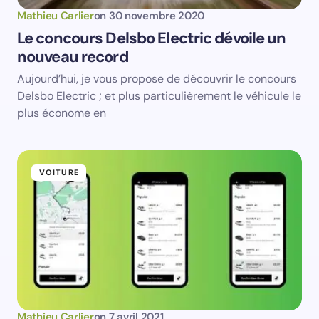
Name *
Mathieu Carlier
on
30 novembre 2020
Le concours Delsbo Electric dévoile un
nouveau record
Email *
Aujourd’hui, je vous propose de découvrir le concours
Delsbo Electric ; et plus particulièrement le véhicule le
Your Comment *
plus économe en
VOITURE
Save my name and email in this browser for the
next time I comment.
Submit Comment
Mathieu Carlier
on
7 avril 2021