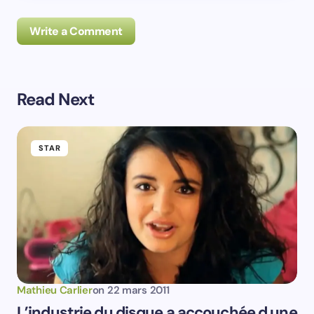
Write a Comment
Read Next
Prévenez-moi de tous les nouveaux commentaires par
e-mail.
STAR
Prévenez-moi de tous les nouveaux articles par e-
mail.
Votre adresse e-mail ne sera pas publiée.
Les
champs obligatoires sont indiqués avec
*
Name *
Mathieu Carlier
on
22 mars 2011
L’industrie du disque a accouchée d une