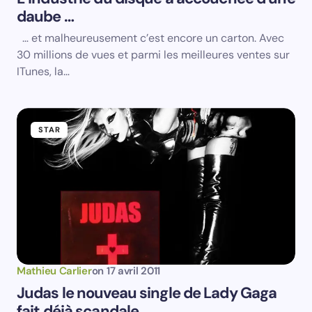
daube …
Email *
… et malheureusement c’est encore un carton. Avec
30 millions de vues et parmi les meilleures ventes sur
Your Comment *
ITunes, la…
STAR
Save my name and email in this browser for the
next time I comment.
Submit Comment
Mathieu Carlier
on
17 avril 2011
Judas le nouveau single de Lady Gaga
fait déjà scandale