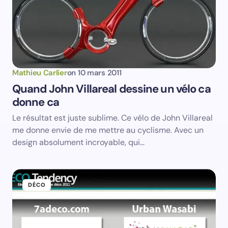
mail.
Votre adresse e-mail ne sera pas publiée.
Les
champs obligatoires sont indiqués avec
*
Name *
Mathieu Carlier
on
10 mars 2011
Quand John Villareal dessine un vélo ca
donne ca
Email *
Le résultat est juste sublime. Ce vélo de John Villareal
me donne envie de me mettre au cyclisme. Avec un
Your Comment *
design absolument incroyable, qui…
DÉCO
Save my name and email in this browser for the
next time I comment.