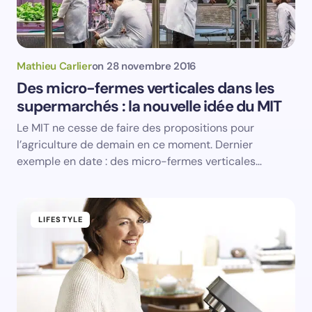
Votre adresse e-mail ne sera pas publiée.
Les
champs obligatoires sont indiqués avec
*
Name *
Mathieu Carlier
on
28 novembre 2016
Des micro-fermes verticales dans les
supermarchés : la nouvelle idée du MIT
Email *
Le MIT ne cesse de faire des propositions pour
l’agriculture de demain en ce moment. Dernier
Your Comment *
exemple en date : des micro-fermes verticales…
LIFESTYLE
Save my name and email in this browser for the
next time I comment.
Submit Comment