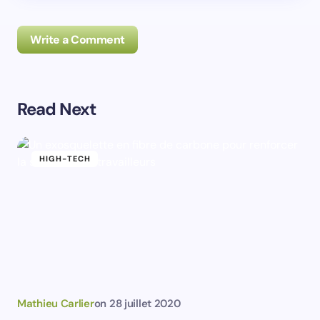
Write a Comment
Read Next
Prévenez-moi de tous les nouveaux commentaires par
e-mail.
HIGH-TECH
Prévenez-moi de tous les nouveaux articles par e-
mail.
Votre adresse e-mail ne sera pas publiée.
Les
champs obligatoires sont indiqués avec
*
Name *
Mathieu Carlier
on
28 juillet 2020