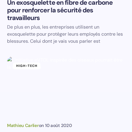
Un exosquelette en fibre de carbone
pour renforcer la sécurité des
Email *
travailleurs
De plus en plus, les entreprises utilisent un
Your Comment *
exosquelette pour protéger leurs employés contre les
blessures. Celui dont je vais vous parler est
HIGH-TECH
Save my name and email in this browser for the
next time I comment.
Submit Comment
Mathieu Carlier
on
10 août 2020