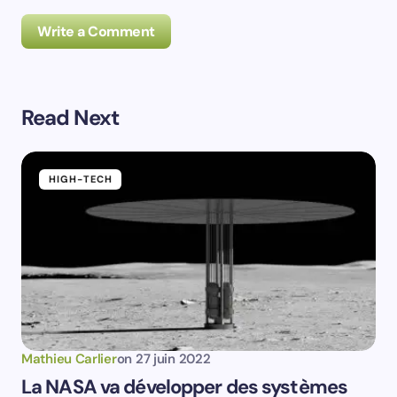
Write a Comment
Read Next
Prévenez-moi de tous les nouveaux commentaires par
e-mail.
HIGH-TECH
Prévenez-moi de tous les nouveaux articles par e-
mail.
Votre adresse e-mail ne sera pas publiée.
Les
champs obligatoires sont indiqués avec
*
Name *
Mathieu Carlier
on
27 juin 2022
La NASA va développer des systèmes