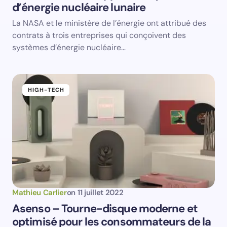
d’énergie nucléaire lunaire
Email *
La NASA et le ministère de l’énergie ont attribué des
contrats à trois entreprises qui conçoivent des
Your Comment *
systèmes d’énergie nucléaire…
HIGH-TECH
Save my name and email in this browser for the
next time I comment.
Submit Comment
Mathieu Carlier
on
11 juillet 2022
Asenso – Tourne-disque moderne et
optimisé pour les consommateurs de la