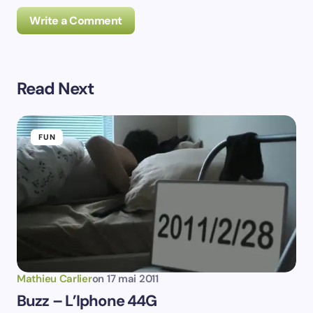
Write a Comment
Read Next
Prévenez-moi de tous les nouveaux commentaires par
e-mail.
FUN
Prévenez-moi de tous les nouveaux articles par e-
mail.
Votre adresse e-mail ne sera pas publiée.
Les
champs obligatoires sont indiqués avec
*
Name *
Mathieu Carlier
on
17 mai 2011
Buzz – L’Iphone 44G