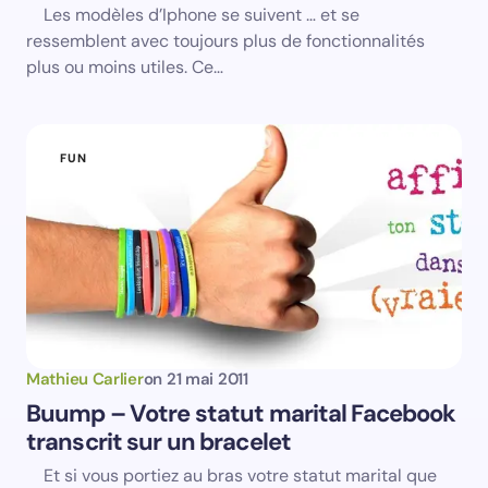
Email *
Les modèles d’Iphone se suivent … et se
ressemblent avec toujours plus de fonctionnalités
plus ou moins utiles. Ce…
Your Comment *
FUN
Save my name and email in this browser for the
next time I comment.
Submit Comment
Mathieu Carlier
on
21 mai 2011
Buump – Votre statut marital Facebook
transcrit sur un bracelet
Et si vous portiez au bras votre statut marital que