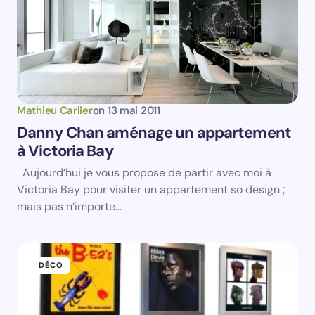
Prévenez-moi de tous les nouveaux articles par e-
mail.
Votre adresse e-mail ne sera pas publiée.
Les
champs obligatoires sont indiqués avec
*
Name *
Mathieu Carlier
on
13 mai 2011
Danny Chan aménage un appartement
à Victoria Bay
Email *
Aujourd’hui je vous propose de partir avec moi à
Victoria Bay pour visiter un appartement so design ;
Your Comment *
mais pas n’importe…
DÉCO
Save my name and email in this browser for the
next time I comment.