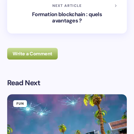
NEXT ARTICLE
Formation blockchain : quels
avantages ?
Write a Comment
Read Next
Prévenez-moi de tous les nouveaux commentaires par
e-mail.
FUN
Prévenez-moi de tous les nouveaux articles par e-
mail.