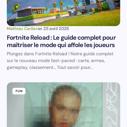
Votre adresse e-mail ne sera pas publiée.
Les
champs obligatoires sont indiqués avec
*
Name *
Mathieu Carlier
on
25 avril 2025
Fortnite Reload : Le guide complet pour
maîtriser le mode qui affole les joueurs
Email *
Plongez dans Fortnite Reload ! Notre guide complet
sur le nouveau mode fast-paced : carte, armes,
Your Comment *
gameplay, classement... Tout savoir pour…
FUN
Save my name and email in this browser for the
next time I comment.
Submit Comment