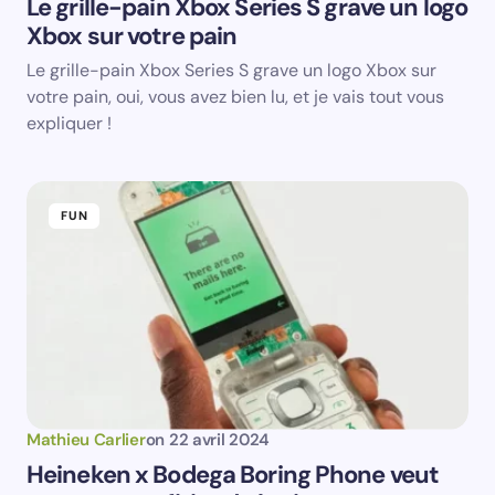
Le grille-pain Xbox Series S grave un logo
Xbox sur votre pain
Email *
Le grille-pain Xbox Series S grave un logo Xbox sur
votre pain, oui, vous avez bien lu, et je vais tout vous
Your Comment *
expliquer !
FUN
Save my name and email in this browser for the
next time I comment.
Submit Comment
Mathieu Carlier
on
22 avril 2024
Heineken x Bodega Boring Phone veut