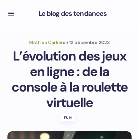
Le blog des tendances
Mathieu Carlier
on
12 décembre 2023
L’évolution des jeux
en ligne : de la
console à la roulette
virtuelle
FUN