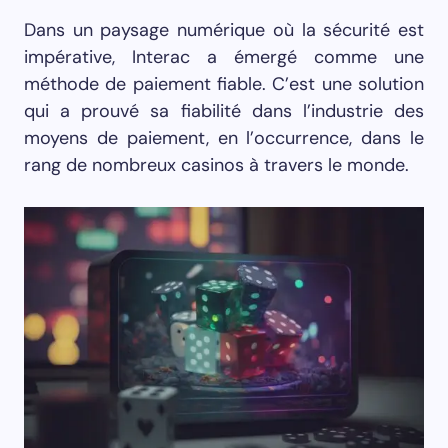
Dans un paysage numérique où la sécurité est
impérative, Interac a émergé comme une
méthode de paiement fiable. C’est une solution
qui a prouvé sa fiabilité dans l’industrie des
moyens de paiement, en l’occurrence, dans le
rang de nombreux casinos à travers le monde.