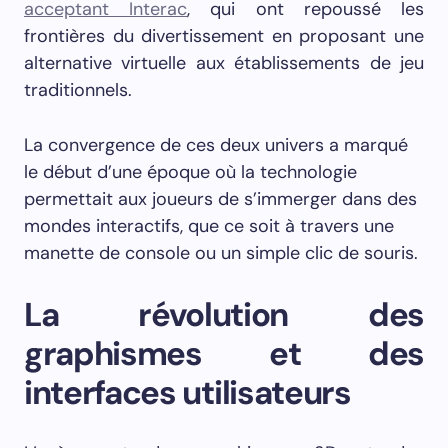
acceptant Interac
, qui ont repoussé les
frontières du divertissement en proposant une
alternative virtuelle aux établissements de jeu
traditionnels.
La convergence de ces deux univers a marqué
le début d’une époque où la technologie
permettait aux joueurs de s’immerger dans des
mondes interactifs, que ce soit à travers une
manette de console ou un simple clic de souris.
La révolution des
graphismes et des
interfaces utilisateurs