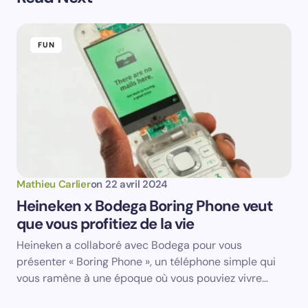
Prévenez-moi de tous les nouveaux commentaires par
e-mail.
FUN
Prévenez-moi de tous les nouveaux articles par e-
mail.
Votre adresse e-mail ne sera pas publiée.
Les
champs obligatoires sont indiqués avec
*
Name *
Mathieu Carlier
on
22 avril 2024
Heineken x Bodega Boring Phone veut
que vous profitiez de la vie
Email *
Heineken a collaboré avec Bodega pour vous
présenter « Boring Phone », un téléphone simple qui
Your Comment *
vous ramène à une époque où vous pouviez vivre…