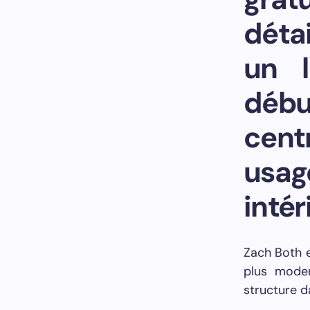
détai
un l
débu
cent
usag
intér
Zach Both e
plus moder
structure d