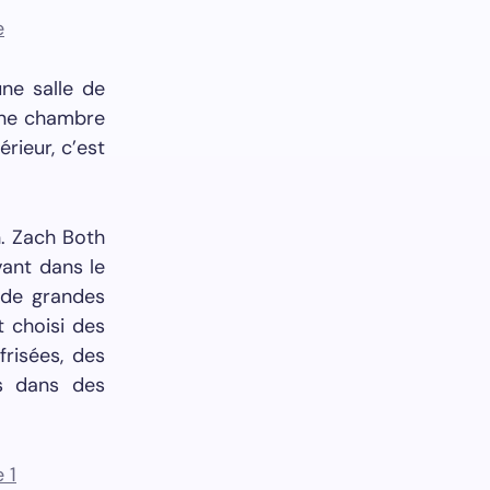
ne salle de
 une chambre
rieur, c’est
n. Zach Both
vant dans le
 de grandes
t choisi des
frisées, des
s dans des