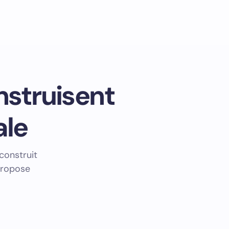
nstruisent
ale
construit
 propose