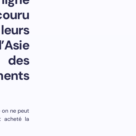
rcouru
leurs
’Asie
u des
ments
e on ne peut
t acheté la