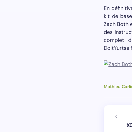
En définiti
kit de bas
Zach Both e
des instruc
complet de
DoItYurtsel
Mathieu Carli
XC