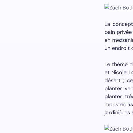
La concept
bain privée
en mezzanin
un endroit 
Le thème de
et Nicole L
désert ; c
plantes ver
plantes trè
monsterra
jardinières