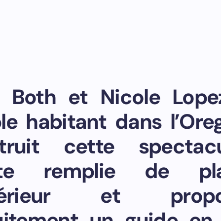
 Both et Nicole Lope
le habitant dans l’Ore
truit cette spectacu
rte remplie de pla
ntérieur et propo
uitement un guide en 