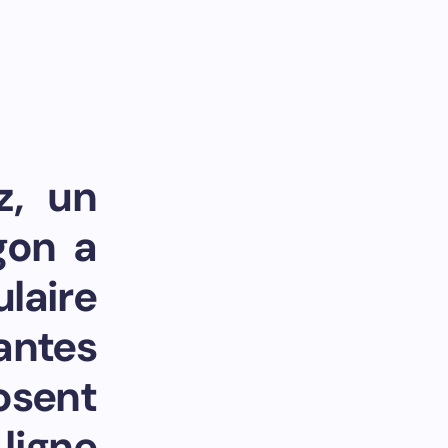
z, un
gon a
laire
ntes
sent
ligne