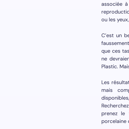
associée à
reproductio
ou les yeux,
C’est un be
faussement
que ces tas
ne devraien
Plastic. Ma
Les résulta
mais comp
disponible
Recherchez
prenez le
porcelaine 