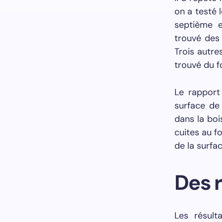
on a testé 
septième e
trouvé des 
Trois autre
trouvé du f
Le rapport
surface de
dans la boi
cuites au f
de la surfac
Des 
Les résult