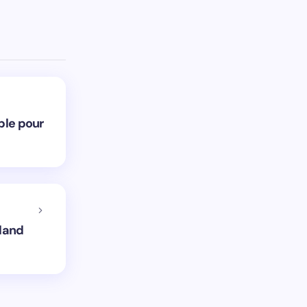
ble pour
sland