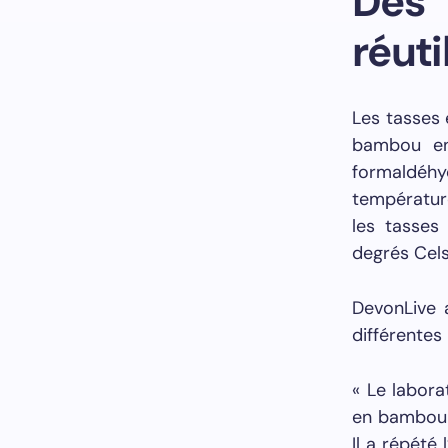
Des
réuti
Les tasses 
bambou en 
formaldéh
températur
les tasses
degrés Cels
DevonLive 
différentes
« Le labora
en bambou 
Il a répété