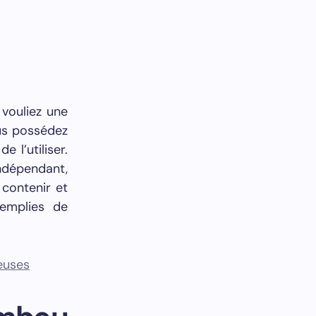
 vouliez une
us possédez
 l’utiliser.
ndépendant,
contenir et
remplies de