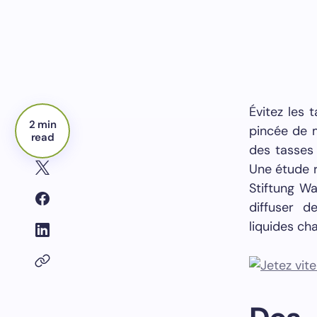
Évitez les 
2 min
pincée de 
read
des tasses 
Une étude 
Stiftung W
diffuser d
liquides ch