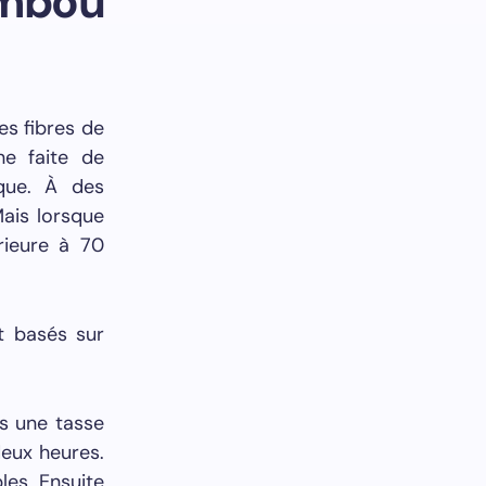
bou
es fibres de
ne faite de
que. À des
ais lorsque
rieure à 70
t basés sur
ns une tasse
eux heures.
les. Ensuite