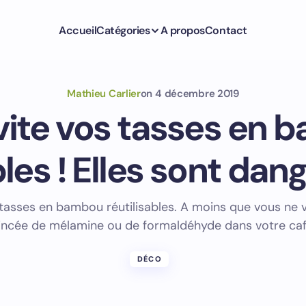
Accueil
Catégories
A propos
Contact
Mathieu Carlier
on
4 décembre 2019
vite vos tasses en
bles ! Elles sont dan
 tasses en bambou réutilisables. A moins que vous ne 
incée de mélamine ou de formaldéhyde dans votre caf
DÉCO