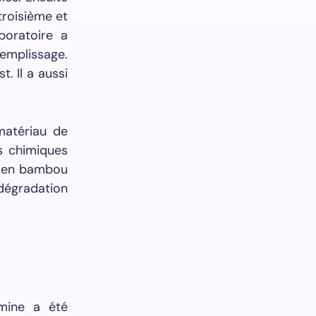
troisième et
boratoire a
remplissage.
. Il a aussi
matériau de
s chimiques
es en bambou
 dégradation
amine a été