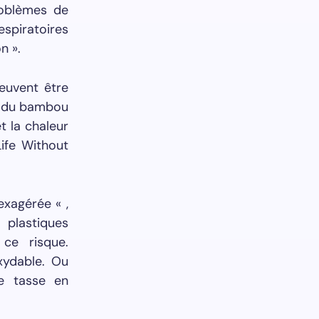
roblèmes de
espiratoires
n ».
peuvent être
t du bambou
t la chaleur
Life Without
exagérée « ,
plastiques
 ce risque.
xydable. Ou
e tasse en