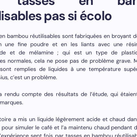
 tasses en bam
lisables pas si écolo
en bambou réutilisables sont fabriquées en broyant d
une fine poudre et en les liants avec une rési
yde et de mélamine ; qui est un type de plasti
es normales, cela ne pose pas de problème grave. M
 sont remplies de liquides à une température supé
ius, c’est un problème.
a rendu compte des résultats de l’étude, qui étaien
 marques.
toire a mis un liquide légèrement acide et chaud da
pour simuler le café et l’a maintenu chaud pendant d
 l’expérience sept fois par tasses en bambou réutilisab