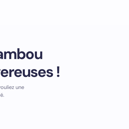
 bambou
gereuses !
vouliez une
é.