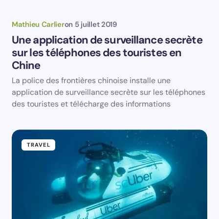
des touristes et télécharge des informations
TRAVEL
Mathieu Carlier
on
8 juillet 2019
ScUber – Le premier service de sous-
marin en covoiturage au monde
Uber vient de lancer le premier service de sous-marin
en covoiturage au monde.Ce service s’appelle
naturellement ScUber et offre un accès sous-marin