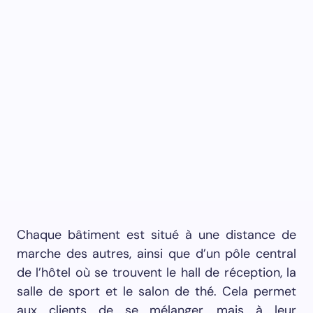
Chaque bâtiment est situé à une distance de
marche des autres, ainsi que d’un pôle central
de l’hôtel où se trouvent le hall de réception, la
salle de sport et le salon de thé. Cela permet
aux clients de se mélanger, mais à leur
discrétion et non par nécessité. Ceux qui le
souhaitent peuvent participer à des cours de
méditation en groupe, à la confection de
tatamis et à la visite de quartiers historiques de
la ville.