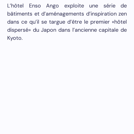
L’hôtel Enso Ango exploite une série de
bâtiments et d’aménagements d’inspiration zen
dans ce qu’il se targue d’être le premier «hôtel
dispersé» du Japon dans l’ancienne capitale de
Kyoto.
L’idée, en partie, est d’encourager les voyages
entre les bâtiments du réseau d’hôtels ; à la fois
pour profiter de leurs équipements et pour
explorer davantage la ville. En termes simples : il
vise à combiner le meilleur des séjours dans un
Bed & Breakfast confortable avec les avantages
d’un hôtel haut de gamme.