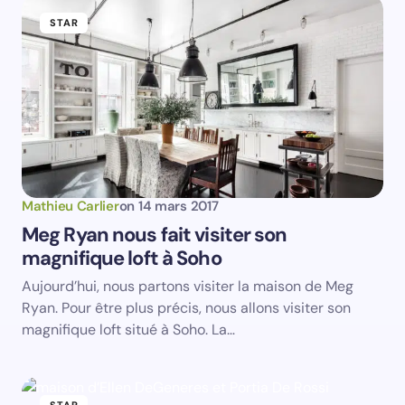
e-mail.
STAR
Prévenez-moi de tous les nouveaux articles par e-
mail.
Votre adresse e-mail ne sera pas publiée.
Les
champs obligatoires sont indiqués avec
*
Name *
Mathieu Carlier
on
14 mars 2017
Meg Ryan nous fait visiter son
magnifique loft à Soho
Email *
Aujourd’hui, nous partons visiter la maison de Meg
Ryan. Pour être plus précis, nous allons visiter son
Your Comment *
magnifique loft situé à Soho. La…