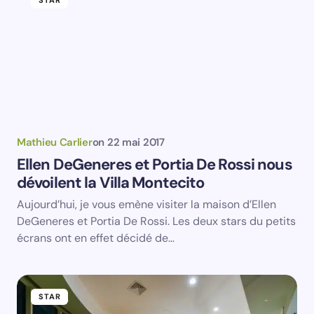
STAR
Save my name and email in this browser for the
next time I comment.
Submit Comment
Mathieu Carlier
on
22 mai 2017
Ellen DeGeneres et Portia De Rossi nous
dévoilent la Villa Montecito
Aujourd’hui, je vous emène visiter la maison d’Ellen
DeGeneres et Portia De Rossi. Les deux stars du petits
écrans ont en effet décidé de…
STAR