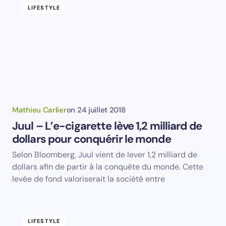
e-mail.
LIFESTYLE
Prévenez-moi de tous les nouveaux articles par e-
mail.
Votre adresse e-mail ne sera pas publiée.
Les
champs obligatoires sont indiqués avec
*
Name *
Mathieu Carlier
on
24 juillet 2018
Juul – L’e-cigarette lève 1,2 milliard de
dollars pour conquérir le monde
Email *
Selon Bloomberg, Juul vient de lever 1,2 milliard de
dollars afin de partir à la conquête du monde. Cette
Your Comment *
levée de fond valoriserait la société entre
LIFESTYLE