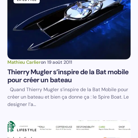
Prévenez-moi de tous les nouveaux articles par e-
mail.
Votre adresse e-mail ne sera pas publiée.
Les
champs obligatoires sont indiqués avec
*
Name *
Mathieu Carlier
on
19 août 2011
Thierry Mugler s’inspire de la Bat mobile
pour créer un bateau
Email *
Quand Thierry Mugler s’inspire de la Bat Mobile pour
créer un bateau et bien ça donne ça : le Spire Boat. Le
Your Comment *
designer l’a…
LIFESTYLE