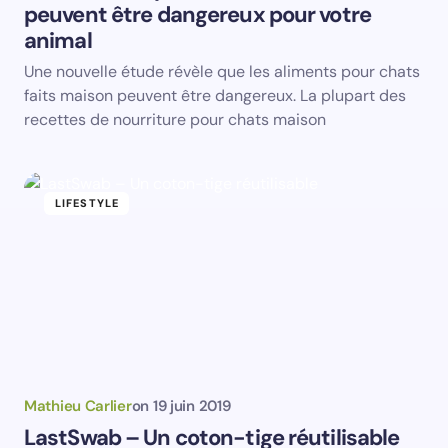
peuvent être dangereux pour votre
Email *
animal
Une nouvelle étude révèle que les aliments pour chats
Your Comment *
faits maison peuvent être dangereux. La plupart des
recettes de nourriture pour chats maison
LIFESTYLE
Save my name and email in this browser for the
next time I comment.
Submit Comment
Mathieu Carlier
on
19 juin 2019
LastSwab – Un coton-tige réutilisable