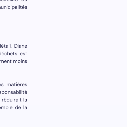
nicipalités
tail, Diane
 déchets est
ament moins
es matières
sponsabilité
réduirait la
semble de la