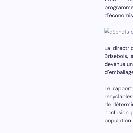
programme 
d’économise
La directr
Brisebois, 
devenue un
d’emballage
Le rapport
recyclables
de détermine
confusion p
population 