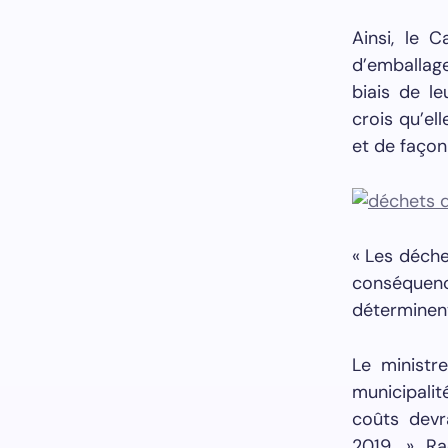
Ainsi, le 
d’emballage
biais de l
crois qu’el
et de façon
« Les déche
conséquen
déterminen
Le ministr
municipalit
coûts devr
2019. » Ra