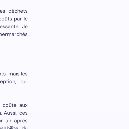
des déchets
coûts par le
essante. Je
supermarchés
ts, mais les
ption, qui
a coûte aux
. Aussi, ces
ar an après
sabilité du