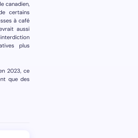
le canadien,
de certains
asses à café
vrait aussi
interdiction
atives plus
en 2023, ce
ent que des