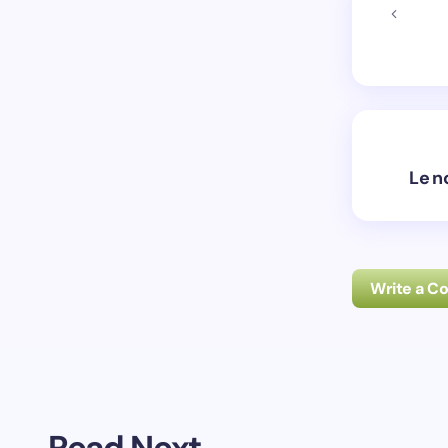
Le n
Write a 
Préven
Read Next