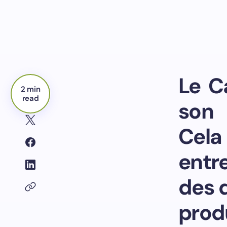
Le C
2 min
read
son 
Cel
entr
des 
produ