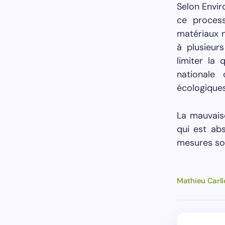
Selon Envir
ce process
matériaux n
à plusieur
limiter la 
nationale 
écologiques
La mauvais
qui est ab
mesures so
Mathieu Carli