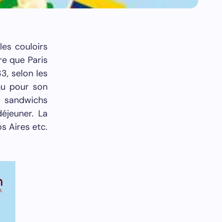
es couloirs
re que Paris
3, selon les
nu pour son
b sandwichs
déjeuner. La
s Aires etc.