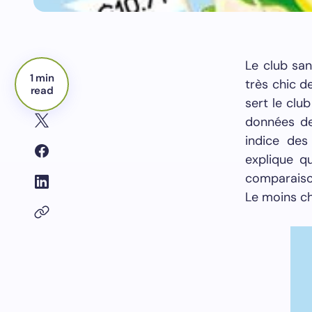
Le club sa
1 min
très chic d
read
sert le clu
données de
indice des
explique qu
comparaison
Le moins ch