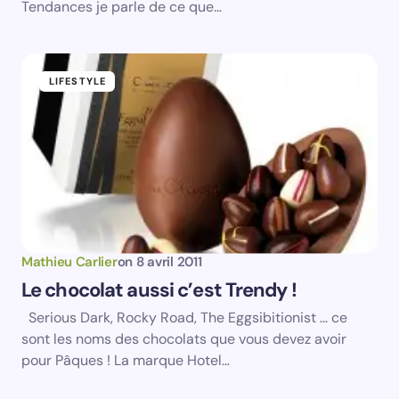
Your Comment *
Tendances je parle de ce que…
LIFESTYLE
Save my name and email in this browser for the
next time I comment.
Submit Comment
Mathieu Carlier
on
8 avril 2011
Le chocolat aussi c’est Trendy !
Serious Dark, Rocky Road, The Eggsibitionist … ce
sont les noms des chocolats que vous devez avoir
pour Pâques ! La marque Hotel…