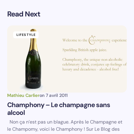
Read Next
Prévenez-moi de tous les nouveaux commentaires par
e-mail.
LIFESTYLE
Prévenez-moi de tous les nouveaux articles par e-
mail.
Votre adresse e-mail ne sera pas publiée.
Les
champs obligatoires sont indiqués avec
*
Name *
Mathieu Carlier
on
7 avril 2011
Champhony – Le champagne sans
alcool
Email *
Non ça n’est pas un blague. Après le Champagne et
le Champomy, voici le Champhony ! Sur Le Blog des