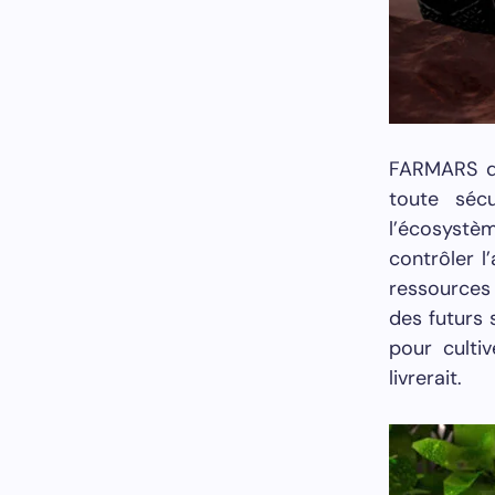
FARMARS de
toute sécu
l’écosystè
contrôler 
ressources 
des futurs 
pour culti
livrerait.