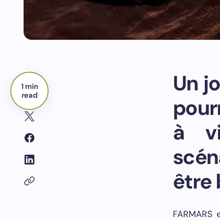
Un jo
1 min
read
pour
à v
scén
être 
FARMARS es