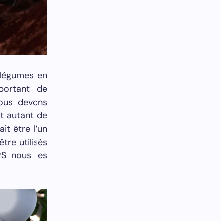
 légumes en
mportant de
nous devons
t autant de
it être l’un
tre utilisés
RS nous les