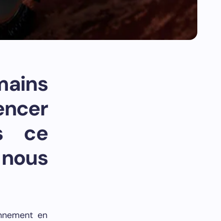
umains
encer
s ce
 nous
onnement en