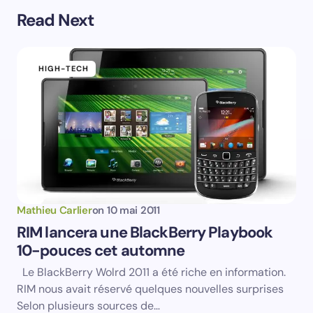
Read Next
Prévenez-moi de tous les nouveaux commentaires par
e-mail.
HIGH-TECH
Prévenez-moi de tous les nouveaux articles par e-
mail.
Votre adresse e-mail ne sera pas publiée.
Les
champs obligatoires sont indiqués avec
*
Name *
Mathieu Carlier
on
10 mai 2011
RIM lancera une BlackBerry Playbook
10-pouces cet automne
Email *
Le BlackBerry Wolrd 2011 a été riche en information.
RIM nous avait réservé quelques nouvelles surprises
Your Comment *
Selon plusieurs sources de…