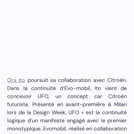
Ora Ito
poursuit sa collaboration avec Citroën.
Dans la continuité d’Evo-mobil, Ito vient de
concevoir UFO, un concept car Citroën
futuriste. Présen­té en avant-pre­mière à Mi­lan
lors de la De­sign Week, UFO « est la cont­i­nu­ité
logique d’un man­i­feste en­gagé avec le pre­mi­er
mono­typ­ique, Evo­mo­bil, réal­isé en col­lab­o­ra­tion