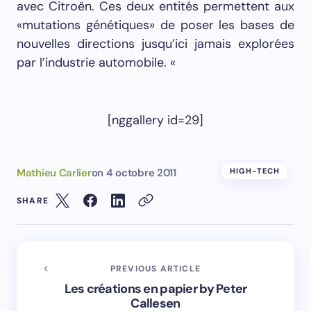
avec Cit­roën. Ces deux en­tités permet­tent aux
«mu­ta­tions géné­tiques» de pos­er les bas­es de
nou­velles di­rec­tions jusqu’ici ja­mais ex­plorées
par l’in­dus­trie au­to­mo­bile. «
[nggallery id=29]
Mathieu Carlier
on
4 octobre 2011
HIGH-TECH
SHARE
PREVIOUS ARTICLE
Les créations en papier by Peter
Callesen