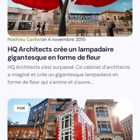
Votre adresse e-mail ne sera pas publiée.
Les
champs obligatoires sont indiqués avec
*
Name *
Mathieu Carlier
on
4 novembre 2015
HQ Architects crée un lampadaire
gigantesque en forme de fleur
Email *
HQ Architects s'est surpassé. Ce cabinet d'architecte
a imaginé et crée un gigantesque lampadaire en
Your Comment *
forme de fleur qui s'anime et s'ouvre…
FUN
Save my name and email in this browser for the
next time I comment.