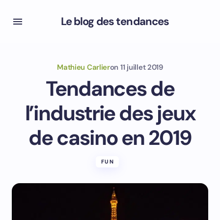
Le blog des tendances
Mathieu Carlier
on
11 juillet 2019
Tendances de
l’industrie des jeux
de casino en 2019
FUN