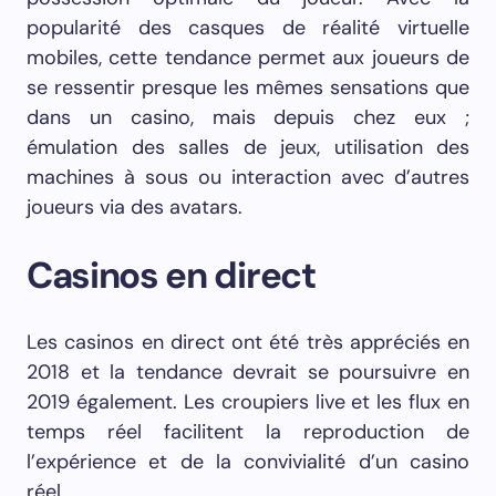
popularité des casques de réalité virtuelle
mobiles, cette tendance permet aux joueurs de
se ressentir presque les mêmes sensations que
dans un casino, mais depuis chez eux ;
émulation des salles de jeux, utilisation des
machines à sous ou interaction avec d’autres
joueurs via des avatars.
Casinos en direct
Les casinos en direct ont été très appréciés en
2018 et la tendance devrait se poursuivre en
2019 également. Les croupiers live et les flux en
temps réel facilitent la reproduction de
l’expérience et de la convivialité d’un casino
réel.