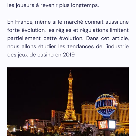
les joueurs à revenir plus longtemps.
En France, même si le marché connait aussi une
forte évolution, les règles et régulations limitent
partiellement cette évolution. Dans cet article,
nous allons étudier les tendances de l’industrie
des jeux de casino en 2019.