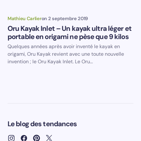
Mathieu Carlier
on
2 septembre 2019
Oru Kayak Inlet – Un kayak ultra léger et
portable en origami ne pèse que 9 kilos
Quelques années après avoir inventé le kayak en
origami, Oru Kayak revient avec une toute nouvelle
invention ; le Oru Kayak Inlet. Le Oru…
Le blog des tendances