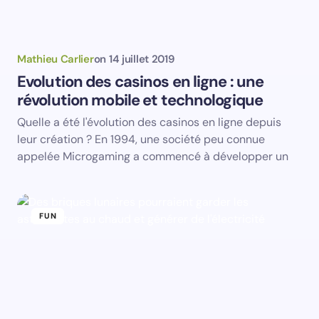
champs obligatoires sont indiqués avec
*
Name *
Mathieu Carlier
on
14 juillet 2019
Evolution des casinos en ligne : une
révolution mobile et technologique
Email *
Quelle a été l'évolution des casinos en ligne depuis
leur création ? En 1994, une société peu connue
Your Comment *
appelée Microgaming a commencé à développer un
FUN
Save my name and email in this browser for the
next time I comment.
Submit Comment