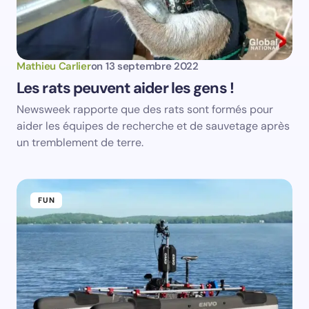
Votre adresse e-mail ne sera pas publiée.
Les
champs obligatoires sont indiqués avec
*
Name *
Mathieu Carlier
on
13 septembre 2022
Les rats peuvent aider les gens !
Email *
Newsweek rapporte que des rats sont formés pour
aider les équipes de recherche et de sauvetage après
un tremblement de terre.
Your Comment *
FUN
Save my name and email in this browser for the
next time I comment.
Submit Comment