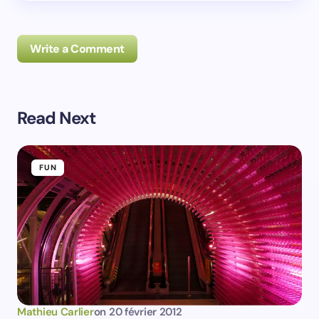
Write a Comment
Read Next
Prévenez-moi de tous les nouveaux commentaires par
e-mail.
FUN
Prévenez-moi de tous les nouveaux articles par e-
mail.
Votre adresse e-mail ne sera pas publiée.
Les
champs obligatoires sont indiqués avec
*
Name *
Mathieu Carlier
on
20 février 2012