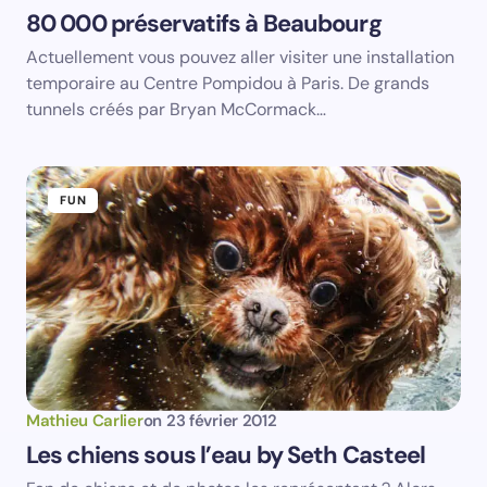
80 000 préservatifs à Beaubourg
Email *
Actuellement vous pouvez aller visiter une installation
temporaire au Centre Pompidou à Paris. De grands
tunnels créés par Bryan McCormack…
Your Comment *
FUN
Save my name and email in this browser for the
next time I comment.
Submit Comment
Mathieu Carlier
on
23 février 2012
Les chiens sous l’eau by Seth Casteel