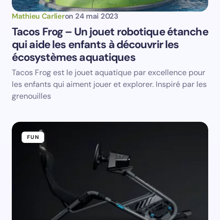
Name *
Mathieu Carlier
on
24 mai 2023
Tacos Frog – Un jouet robotique étanche
qui aide les enfants à découvrir les
Email *
écosystèmes aquatiques
Tacos Frog est le jouet aquatique par excellence pour
Your Comment *
les enfants qui aiment jouer et explorer. Inspiré par les
grenouilles
FUN
Save my name and email in this browser for the
next time I comment.
Submit Comment