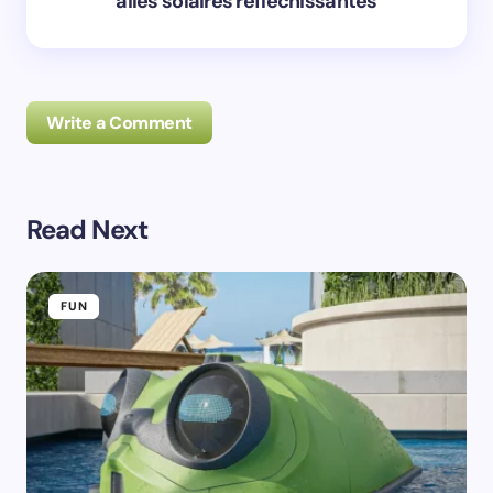
ailes solaires réfléchissantes
Write a Comment
Read Next
Prévenez-moi de tous les nouveaux commentaires par
e-mail.
FUN
Prévenez-moi de tous les nouveaux articles par e-
mail.
Votre adresse e-mail ne sera pas publiée.
Les
champs obligatoires sont indiqués avec
*