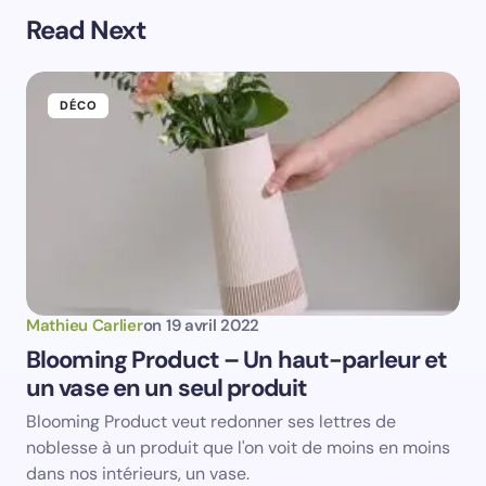
Read Next
Prévenez-moi de tous les nouveaux commentaires par
e-mail.
DÉCO
Prévenez-moi de tous les nouveaux articles par e-
mail.
Votre adresse e-mail ne sera pas publiée.
Les
champs obligatoires sont indiqués avec
*
Name *
Mathieu Carlier
on
19 avril 2022
Blooming Product – Un haut-parleur et
un vase en un seul produit
Email *
Blooming Product veut redonner ses lettres de
noblesse à un produit que l'on voit de moins en moins
Your Comment *
dans nos intérieurs, un vase.