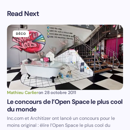
Read Next
Prévenez-moi de tous les nouveaux commentaires par
e-mail.
DÉCO
Prévenez-moi de tous les nouveaux articles par e-
mail.
Votre adresse e-mail ne sera pas publiée.
Les
champs obligatoires sont indiqués avec
*
Name *
Mathieu Carlier
on
28 octobre 2011
Le concours de l’Open Space le plus cool
du monde
Email *
Inc.com et Architizer ont lancé un concours pour le
moins original : élire l’Open Space le plus cool du